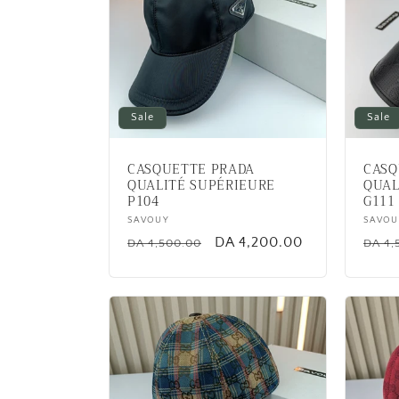
e
c
t
Sale
Sale
i
CASQUETTE PRADA
CASQ
o
QUALITÉ SUPÉRIEURE
QUAL
P104
G111
Vendor:
SAVOUY
Vend
SAVOU
n
Regular
Sale
DA 4,200.00
Regu
DA 4,500.00
DA 4,
price
price
price
: