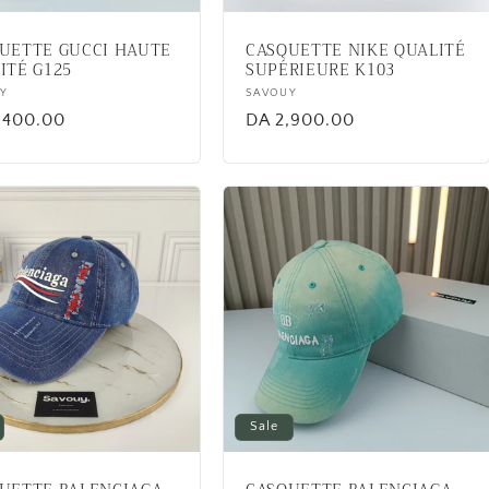
UETTE GUCCI HAUTE
CASQUETTE NIKE QUALITÉ
ITÉ G125
SUPÉRIEURE K103
or:
Y
Vendor:
SAVOUY
lar
,400.00
Regular
DA 2,900.00
price
Sale