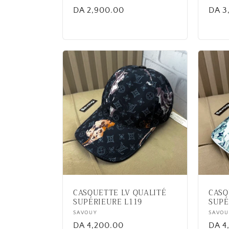
Regular
DA 2,900.00
Regu
DA 3
price
price
CASQUETTE LV QUALITÉ
CASQ
SUPÉRIEURE L119
SUPÉ
Vendor:
SAVOUY
Vend
SAVOU
Regular
DA 4,200.00
Regu
DA 4