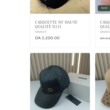
Sale
CASQUETTE NY HAUTE
CASQ
QUALITÉ N111
QUAL
Vendor:
SAVOUY
Vend
SAVOU
Regular
DA 3,200.00
Regu
DA 3,
price
price