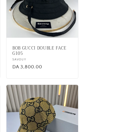
BOB GUCCI DOUBLE FACE
G105
Vendor:
SAVOUY
Regular
DA 3,800.00
price