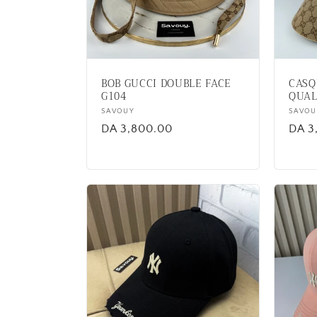
BOB GUCCI DOUBLE FACE
CASQ
G104
QUAL
Vendor:
SAVOUY
Vend
SAVOU
Regular
DA 3,800.00
Regu
DA 3
price
price