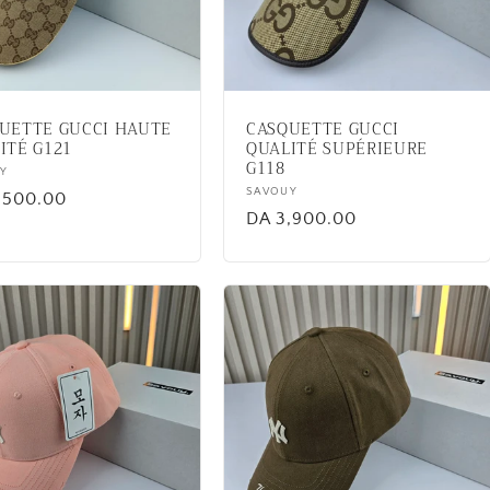
UETTE GUCCI HAUTE
CASQUETTE GUCCI
ITÉ G121
QUALITÉ SUPÉRIEURE
G118
or:
Y
Vendor:
SAVOUY
lar
,500.00
Regular
DA 3,900.00
price