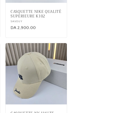
CASQUETTE NIKE QUALITÉ
SUPÉRIEURE K102
Vendor:
SAVOUY
Regular
DA 2,900.00
price