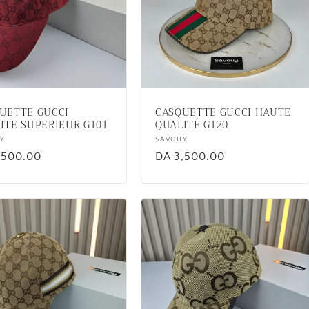
UETTE GUCCI
CASQUETTE GUCCI HAUTE
ITE SUPERIEUR G101
QUALITÉ G120
or:
Y
Vendor:
SAVOUY
lar
,500.00
Regular
DA 3,500.00
price