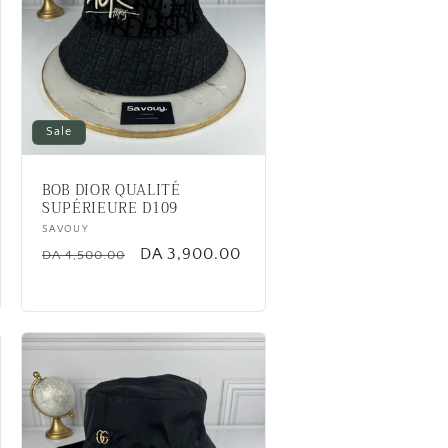
Sale
BOB DIOR QUALITÉ
SUPÉRIEURE D109
Vendor:
SAVOUY
Regular
Sale
DA 3,900.00
DA 4,500.00
price
price