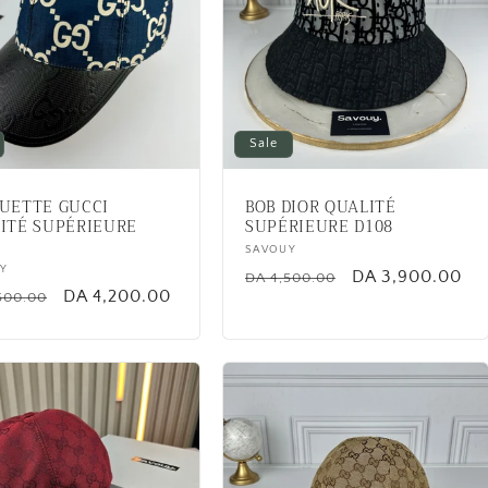
Sale
UETTE GUCCI
BOB DIOR QUALITÉ
ITÉ SUPÉRIEURE
SUPÉRIEURE D108
Vendor:
SAVOUY
or:
Y
Regular
Sale
DA 3,900.00
DA 4,500.00
lar
Sale
DA 4,200.00
500.00
price
price
price