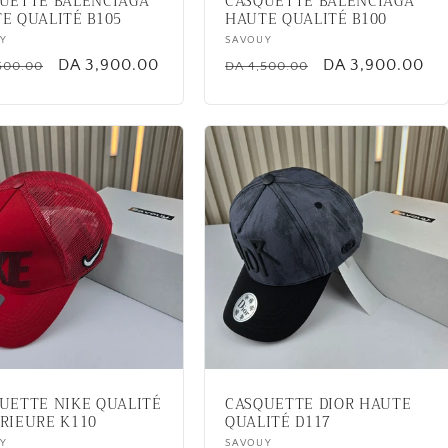
UETTE BALENCIAGA
CASQUETTE BALENCIAGA
E QUALITÉ B105
HAUTE QUALITÉ B100
or:
Y
Vendor:
SAVOUY
lar
Sale
DA 3,900.00
Regular
Sale
DA 3,900.00
500.00
DA 4,500.00
price
price
price
UETTE NIKE QUALITÉ
CASQUETTE DIOR HAUTE
RIEURE K110
QUALITÉ D117
or:
Y
Vendor:
SAVOUY