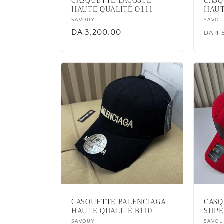
CASQUETTE LACOSTE
CASQ
HAUTE QUALITÉ O111
HAUT
Vendor:
SAVOUY
Vend
SAVOU
Regular
DA 3,200.00
Regu
DA 4,
price
price
CASQUETTE BALENCIAGA
CASQ
HAUTE QUALITÉ B110
SUPÉ
Vendor:
SAVOUY
Vend
SAVOU