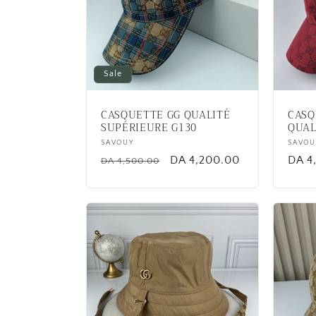
Sale
CASQUETTE GG QUALITÉ
CASQ
SUPÉRIEURE G130
QUAL
Vendor:
SAVOUY
Vend
SAVOU
Regular
Sale
DA 4,200.00
Regu
DA 4
DA 4,500.00
price
price
price