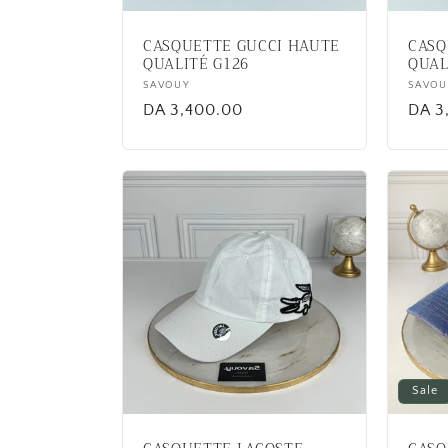
CASQUETTE GUCCI HAUTE
CASQ
QUALITÉ G126
QUAL
Vendor:
SAVOUY
Vend
SAVOU
Regular
DA 3,400.00
Regu
DA 3
price
price
Sale