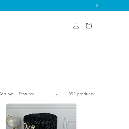
Log
Cart
in
Sort by:
359 products