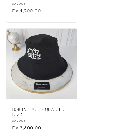
Vendor:
SAVOUY
Regular
DA 4,200.00
price
BOB LV HAUTE QUALITÉ
L122
Vendor:
SAVOUY
Regular
DA 2,800.00