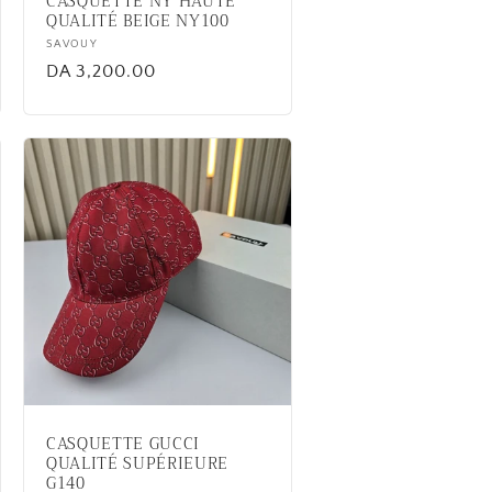
CASQUETTE NY HAUTE
QUALITÉ BEIGE NY100
Vendor:
SAVOUY
Regular
DA 3,200.00
price
CASQUETTE GUCCI
QUALITÉ SUPÉRIEURE
G140