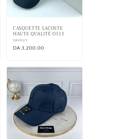
CASQUETTE LACOSTE
HAUTE QUALITÉ O113
Vendor:
SAVOUY
Regular
DA 3,200.00
price