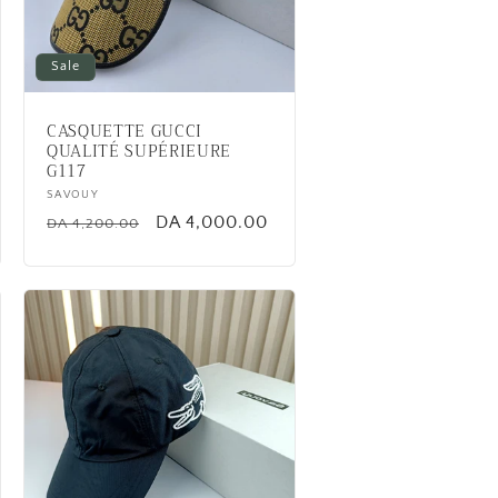
Sale
CASQUETTE GUCCI
QUALITÉ SUPÉRIEURE
G117
Vendor:
SAVOUY
Regular
Sale
DA 4,000.00
DA 4,200.00
price
price