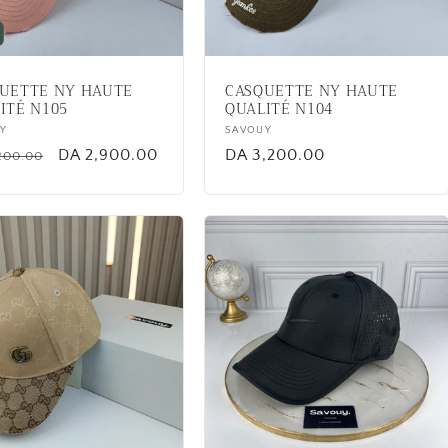
UETTE NY HAUTE
CASQUETTE NY HAUTE
ITÉ N105
QUALITÉ N104
or:
Y
Vendor:
SAVOUY
lar
Sale
DA 2,900.00
Regular
DA 3,200.00
200.00
price
price