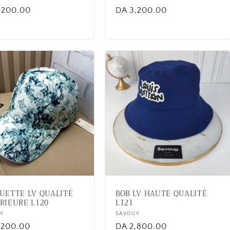
lar
,200.00
Regular
DA 3,200.00
price
UETTE LV QUALITÉ
BOB LV HAUTE QUALITÉ
RIEURE L120
L121
or:
Y
Vendor:
SAVOUY
lar
,200.00
Regular
DA 2,800.00