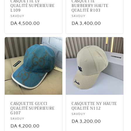
CASQUETTE LV
CASQUETTE
QUALITÉ SUPÉRIEURE
BURBERRY HAUTE
L109
QUALITÉ R103
Vendor:
SAVOUY
Vendor:
SAVOUY
Regular
DA 4,500.00
Regular
DA 3,400.00
price
price
CASQUETTE GUCCI
CASQUETTE NY HAUTE
QUALITÉ SUPÉRIEURE
QUALITÉ N112
G107
Vendor:
SAVOUY
Vendor:
SAVOUY
Regular
DA 3,200.00
Regular
DA 4,200.00
price