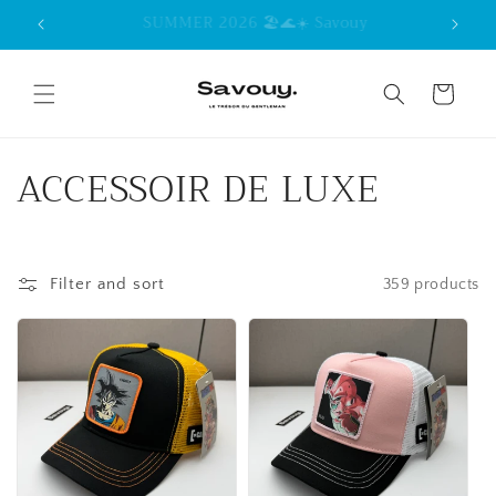
Skip to
Garantie de la meilleure Qualité
content
Cart
C
ACCESSOIR DE LUXE
o
l
Filter and sort
359 products
l
e
c
t