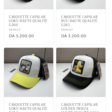
i
o
CASQUETTE CAPSLAB
CASQUETTE CAPSLAB
n
GOKU HAUTE QUALITÉ
BUU HAUTE QUALITÉ
G260
G261
:
Vendor:
SAVOUY
Vendor:
SAVOUY
Regular
DA 3,200.00
Regular
DA 3,200.00
price
price
CASQUETTE CAPSLAB
CASQUETTE CAPSLAB
GOKU HAUTE QUALITÉ
GOLDEN FRIEZA