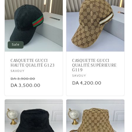
Sale
CASQUETTE GUCCI
CASQUETTE GUCCI
HAUTE QUALITÉ G123
QUALITÉ SUPÉRIEURE
G119
Vendor:
SAVOUY
Vendor:
SAVOUY
Regular
Sale
DA 3,900.00
Regular
DA 4,200.00
price
DA 3,500.00
price
price