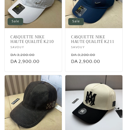
Sale
Sale
CASQUETTE NIKE
CASQUETTE NIKE
HAUTE QUALITÉ K210
HAUTE QUALITÉ K211
Vendor:
SAVOUY
Vendor:
SAVOUY
Regular
Sale
Regular
Sale
DA 3,200.00
DA 3,200.00
price
DA 2,900.00
price
price
DA 2,900.00
price