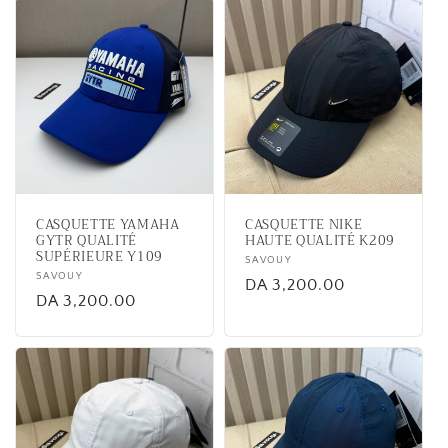
CASQUETTE YAMAHA
CASQUETTE NIKE
GYTR QUALITÉ
HAUTE QUALITÉ K209
SUPÉRIEURE Y109
Vendor:
SAVOUY
Vendor:
SAVOUY
Regular
DA 3,200.00
Regular
DA 3,200.00
price
price