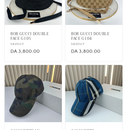
BOB GUCCI DOUBLE
BOB GUCCI DOUBLE
FACE G105
FACE G104
Vendor:
SAVOUY
Vendor:
SAVOUY
Regular
DA 3,800.00
Regular
DA 3,800.00
price
price