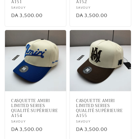
A151
A152
Vendor:
SAVOUY
Vendor:
SAVOUY
Regular
DA 3,500.00
Regular
DA 3,500.00
price
price
CASQUETTE AMIRI
CASQUETTE AMIRI
LIMITED SERIES
LIMITED SERIES
QUALITÉ SUPÉRIEURE
QUALITÉ SUPÉRIEURE
A154
A155
Vendor:
SAVOUY
Vendor:
SAVOUY
Regular
DA 3,500.00
Regular
DA 3,500.00
price
price