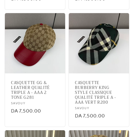
price
price
CASQUETTE GG &
CASQUETTE
LEATHER QUALITÉ
BURBERRY KING
TRIPLE A - AAA 2
STYLE CLASSIQUE
TONE G281
QUALITÉ TRIPLE A -
AAA VERT R200
Vendor:
SAVOUY
Vendor:
SAVOUY
Regular
DA 7,500.00
Regular
DA 7,500.00
price
price