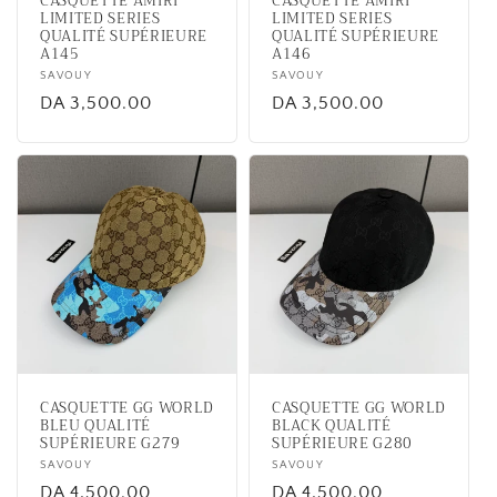
CASQUETTE AMIRI
CASQUETTE AMIRI
LIMITED SERIES
LIMITED SERIES
QUALITÉ SUPÉRIEURE
QUALITÉ SUPÉRIEURE
A145
A146
Vendor:
SAVOUY
Vendor:
SAVOUY
Regular
DA 3,500.00
Regular
DA 3,500.00
price
price
CASQUETTE GG WORLD
CASQUETTE GG WORLD
BLEU QUALITÉ
BLACK QUALITÉ
SUPÉRIEURE G279
SUPÉRIEURE G280
Vendor:
SAVOUY
Vendor:
SAVOUY
Regular
DA 4,500.00
Regular
DA 4,500.00