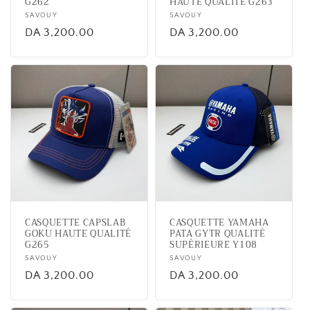
G262
HAUTE QUALITÉ G263
Vendor:
SAVOUY
Vendor:
SAVOUY
Regular
DA 3,200.00
Regular
DA 3,200.00
price
price
CASQUETTE CAPSLAB
CASQUETTE YAMAHA
GOKU HAUTE QUALITÉ
PATA GYTR QUALITÉ
G265
SUPÉRIEURE Y108
Vendor:
SAVOUY
Vendor:
SAVOUY
Regular
DA 3,200.00
Regular
DA 3,200.00
price
price