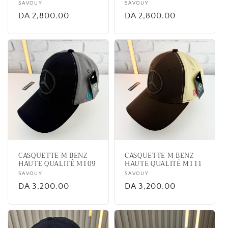
Vendor:
SAVOUY
Vendor:
SAVOUY
Regular
DA 2,800.00
Regular
DA 2,800.00
price
price
CASQUETTE M BENZ
CASQUETTE M BENZ
HAUTE QUALITÉ M109
HAUTE QUALITÉ M111
Vendor:
SAVOUY
Vendor:
SAVOUY
Regular
DA 3,200.00
Regular
DA 3,200.00
price
price