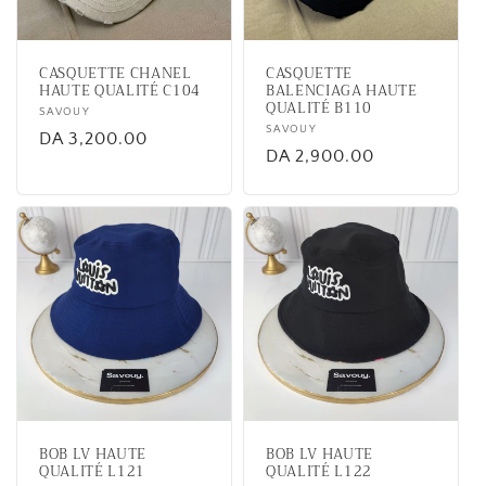
i
o
CASQUETTE CHANEL
CASQUETTE
n
HAUTE QUALITÉ C104
BALENCIAGA HAUTE
QUALITÉ B110
Vendor:
SAVOUY
:
Vendor:
SAVOUY
Regular
DA 3,200.00
Regular
DA 2,900.00
price
price
BOB LV HAUTE
BOB LV HAUTE
QUALITÉ L121
QUALITÉ L122