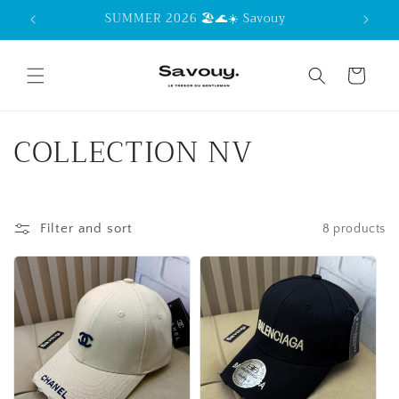
Skip to
SUMMER 2026 🏖️🌊☀️ Savouy
content
Cart
C
COLLECTION NV
o
l
Filter and sort
8 products
l
e
c
t