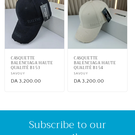
CASQUETTE
CASQUETTE
BALENCIAGA HAUTE
BALENCIAGA HAUTE
QUALITÉ B153
QUALITÉ B154
Vendor:
SAVOUY
Vendor:
SAVOUY
Regular
DA 3,200.00
Regular
DA 3,200.00
price
price
Subscribe to our