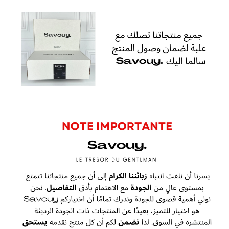
----------