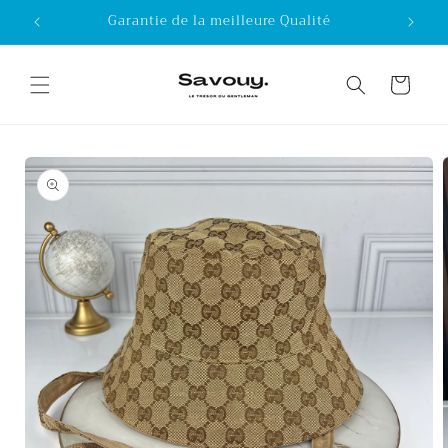
Skip to
Garantie de la meilleure Qualité
content
Cart
Skip to
product
information