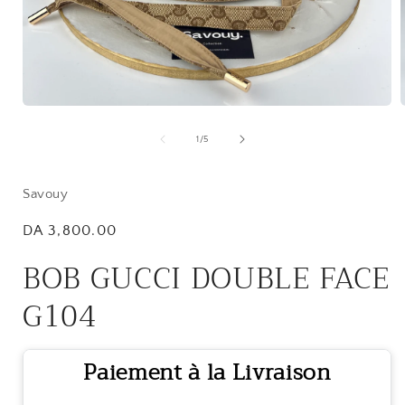
Open
media
1
of
1
/
5
in
i
modal
Savouy
Regular
DA 3,800.00
price
BOB GUCCI DOUBLE FACE
G104
Paiement à la Livraison