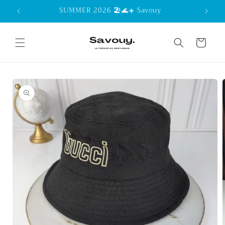
Skip to
SUMMER 2026 🏖️🌊☀️ Savouy
content
Cart
Skip to
product
information