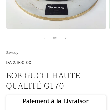
Open
media
1
of
1
/
6
in
i
modal
Savouy
Regular
DA 2,800.00
price
BOB GUCCI HAUTE
QUALITÉ G170
Paiement à la Livraison