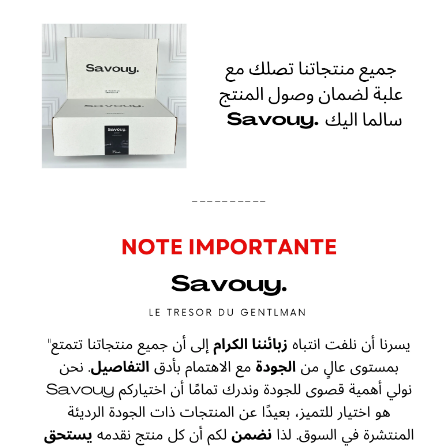
----------