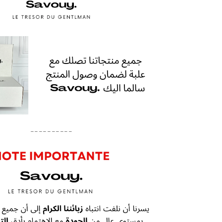
----------