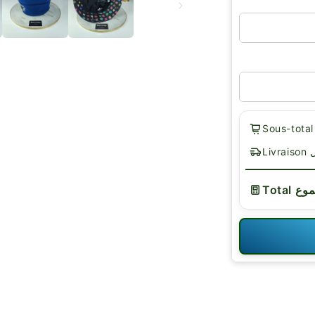
يل
لمجموع