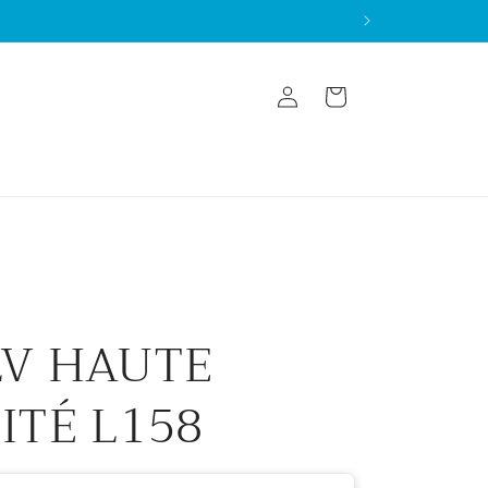
Log
Cart
in
LV HAUTE
ITÉ L158