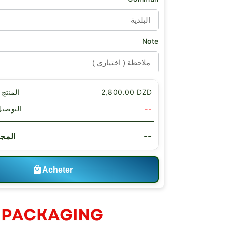
Note
2,800.00 DZD
Sous-total المنتج
--
Livraison التوص
--
Total ا
Acheter