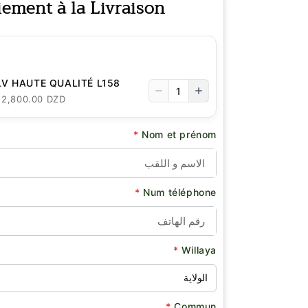
iement à la Livraison
LV HAUTE QUALITÉ L158
1
: 2,800.00 DZD
*
Nom et prénom
*
Num téléphone
*
Willaya
*
Commun