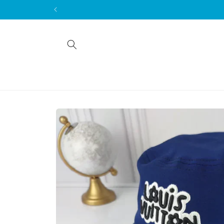
Skip to
content
Skip to
product
information