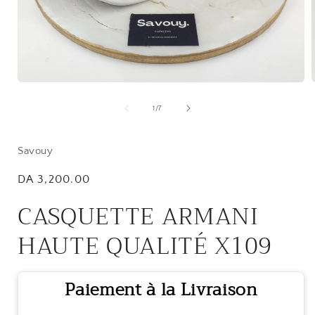
Open
media
1
of
1
/
7
in
i
modal
Savouy
Regular
DA 3,200.00
price
CASQUETTE ARMANI
HAUTE QUALITÉ X109
Paiement à la Livraison