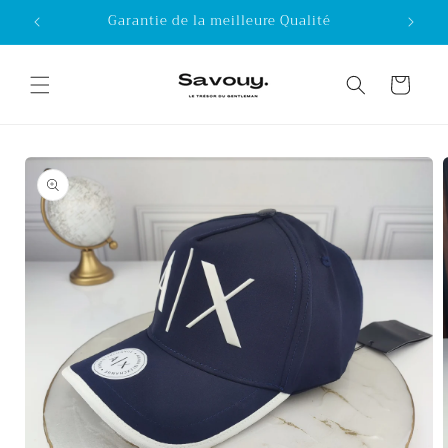
Skip to
Garantie de la meilleure Qualité
content
Cart
Skip to
product
information