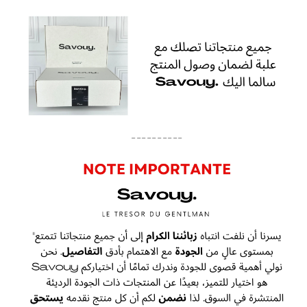
----------