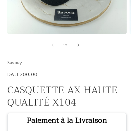
Open
media
1
of
1
/
7
in
i
modal
Savouy
Regular
DA 3,200.00
price
CASQUETTE AX HAUTE
QUALITÉ X104
Paiement à la Livraison