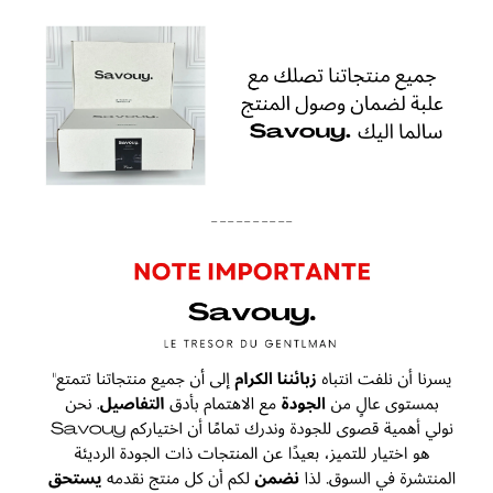
----------