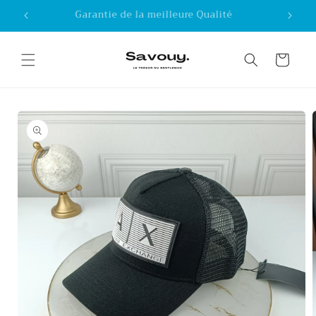
Skip to
Garantie de la meilleure Qualité
content
Cart
Skip to
product
information