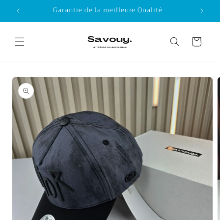
Skip to
Garantie de la meilleure Qualité
content
Cart
Skip to
product
information