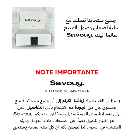
----------