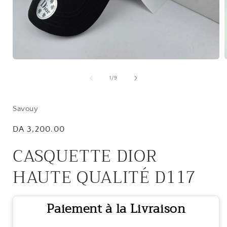
Open
media
1
of
1
/
9
in
i
modal
Savouy
Regular
DA 3,200.00
price
CASQUETTE DIOR
HAUTE QUALITÉ D117
Paiement à la Livraison