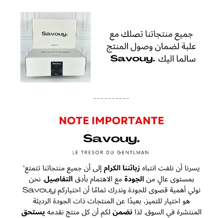
----------