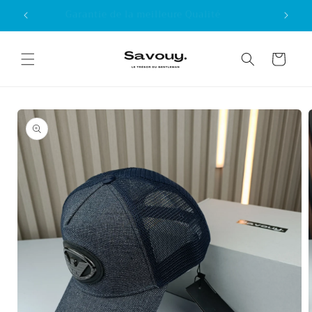
Skip to
Garantie de la meilleure Qualité
content
Cart
Skip to
product
information