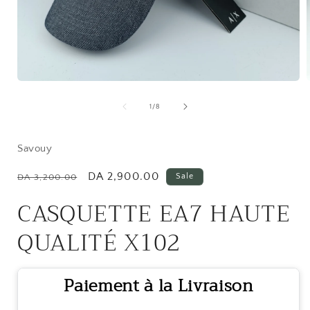
Open
media
1
of
1
/
8
in
i
modal
Savouy
Regular
Sale
DA 2,900.00
Sale
DA 3,200.00
price
price
CASQUETTE EA7 HAUTE
QUALITÉ X102
Paiement à la Livraison