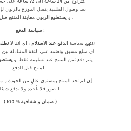
على حسب كل ولاية.
تتراوح من
24 ساعة الى 72 ساعة
بعد وصول الطلبية يتصل الموزع بالزبون لإح
.
و
يستطيع الزبون
معاينة المنتج قبل
سياسة الدفع :
ننتهج سياسة
الدفع عند الاستلام
، اي اننا
لا نطل
اي مبلغ مسبق ونعتمد على الثقة المتبادلة بين ا
يتم دفع ثمن المنتج عند تسليمه فقط .و
يستطي
المنتج قبل الدفع .
إن
لم تجد المنتج
بمستوى عالٍ من
الجودة
و مط
الصور فلا تأخده ولا تدفع شيئا
( ضمان و شفافية % 100 )