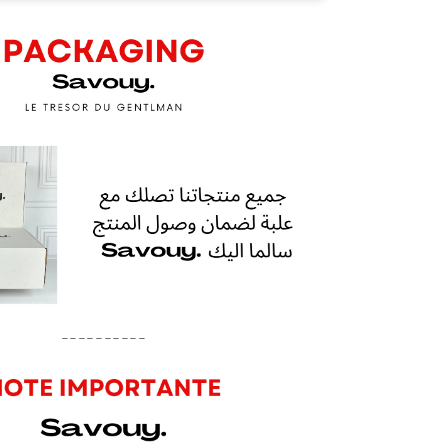
----------