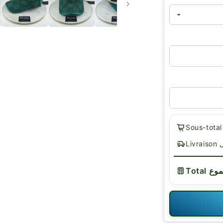
يل
لمجموع