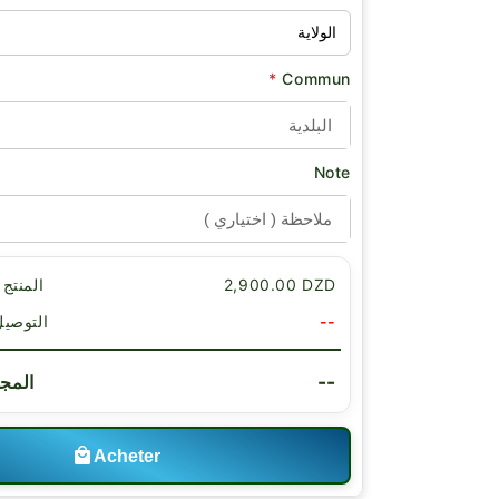
*
Commun
Note
2,900.00 DZD
Sous-total المنتج
--
Livraison التوص
--
Total ا
Acheter