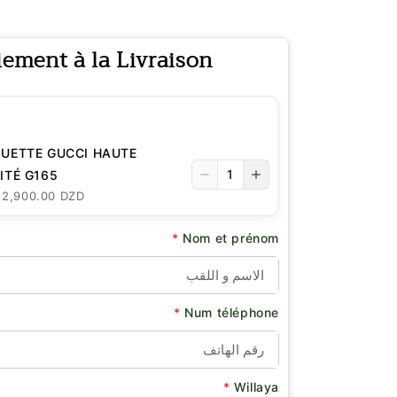
iement à la Livraison
UETTE GUCCI HAUTE
1
ITÉ G165
: 2,900.00 DZD
*
Nom et prénom
*
Num téléphone
*
Willaya