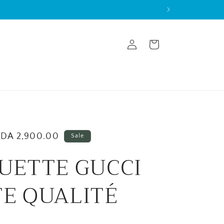
Log
Cart
in
Sale
DA 2,900.00
Sale
price
UETTE GUCCI
E QUALITÉ