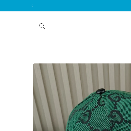
Skip to
content
Skip to
product
information