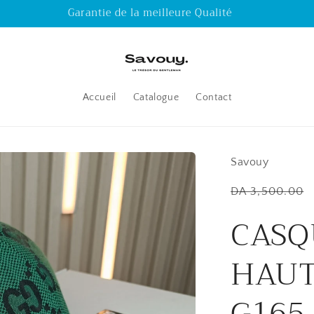
Garantie de la meilleure Qualité
Accueil
Catalogue
Contact
Savouy
Regular
DA 3,500.00
price
CASQ
HAUT
G165