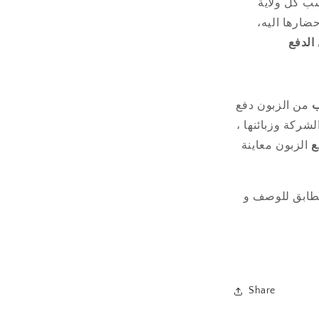
ضارها اليه،
 الدفع
ب
من الزبون دفع
لشركة وزبائنها ،
ع
الزبون معاينة
ابق للوصف و
Share