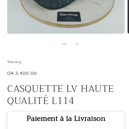
Open
media
1
of
1
/
7
in
i
modal
Savouy
Regular
DA 3,400.00
price
CASQUETTE LV HAUTE
QUALITÉ L114
Paiement à la Livraison