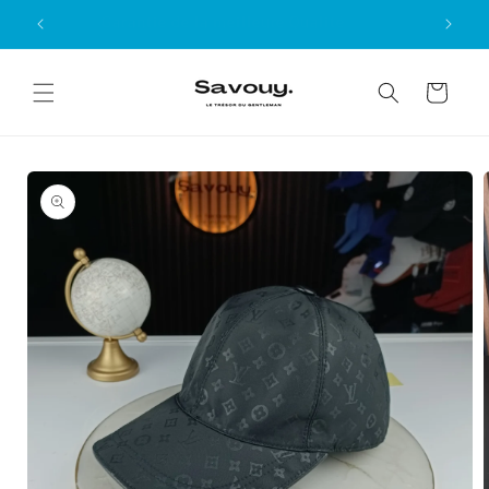
Skip to
Garantie de la meilleure Qualité
content
Cart
Skip to
product
information