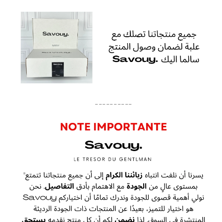
----------