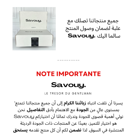
----------