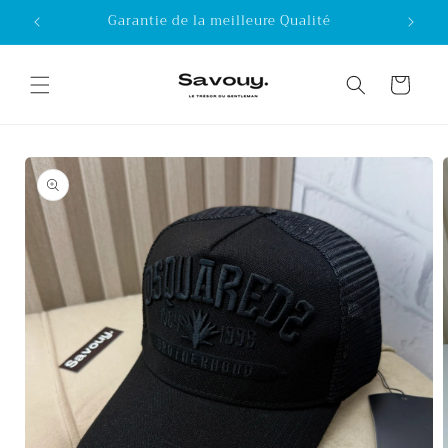
Skip to
Garantie de la meilleure Qualité
content
Cart
Skip to
product
information