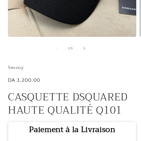
Open
media
1
of
1
/
9
in
i
modal
Savouy
Regular
DA 3,200.00
price
CASQUETTE DSQUARED
HAUTE QUALITÉ Q101
Paiement à la Livraison