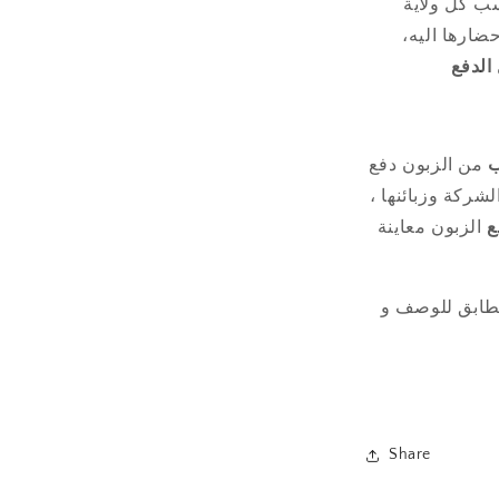
ضارها اليه،
 الدفع
ب
من الزبون دفع
لشركة وزبائنها ،
ع
الزبون معاينة
ابق للوصف و
Share