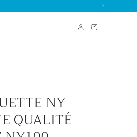
Log
Cart
in
UETTE NY
E QUALITÉ
E NY100