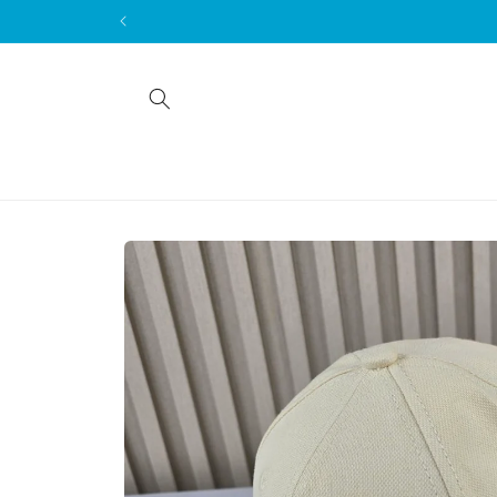
Skip to
content
Skip to
product
information