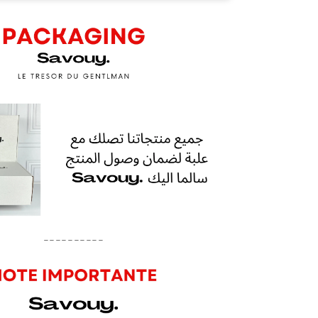
----------