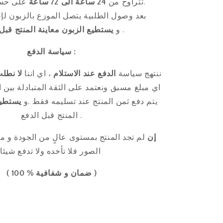
على حسب كل ولاية.
تتراوح من
24 ساعة الى 72 ساعة
بعد وصول الطلبية يتصل الموزع بالزبون لإح
.
و
يستطيع الزبون
معاينة المنتج قبل
سياسة الدفع :
ننتهج سياسة
الدفع عند الاستلام
، اي اننا
لا نطل
اي مبلغ مسبق ونعتمد على الثقة المتبادلة بين ا
يتم دفع ثمن المنتج عند تسليمه فقط .و
يستطي
المنتج قبل الدفع .
إن
لم تجد المنتج
بمستوى عالٍ من
الجودة
و مط
الصور فلا تأخده ولا تدفع شيئا
( ضمان و شفافية % 100 )