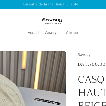
0770 67 61 93
Accueil
Catalogue
Contact
Savouy
Regular
DA 3,200.00
price
CASQ
HAUT
BEIG