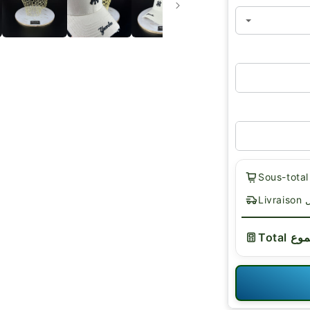
يل
لمجموع