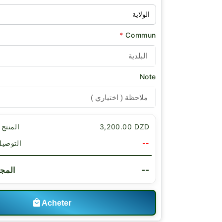
*
Commun
Note
3,200.00 DZD
Sous-total المنتج
--
Livraison التوص
--
Total ا
Acheter