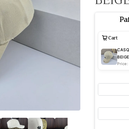
Pa
Cart
CASQ
BEIG
Price