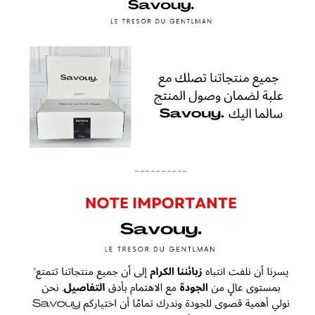
----------