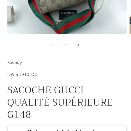
Open
media
1
of
1
/
5
in
i
modal
Savouy
Regular
DA 6,500.00
price
SACOCHE GUCCI
QUALITÉ SUPÉRIEURE
G148