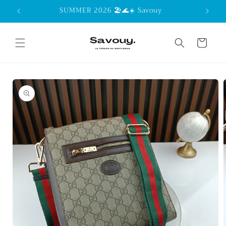
Skip to
SUMMER 2026 🏖️🌊☀️ Savouy
content
Cart
Skip to
product
information